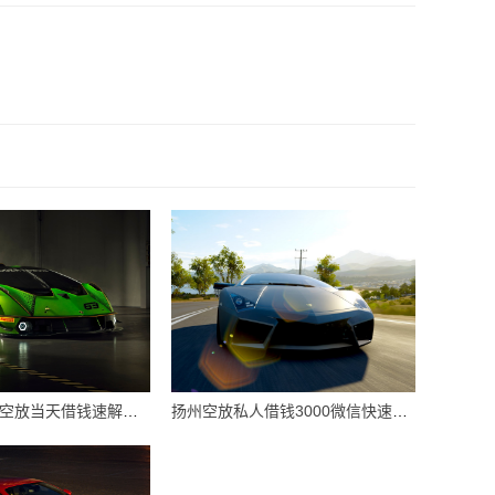
扬州空放私人空放当天借钱速解燃眉之急
扬州空放私人借钱3000微信快速到账攻略