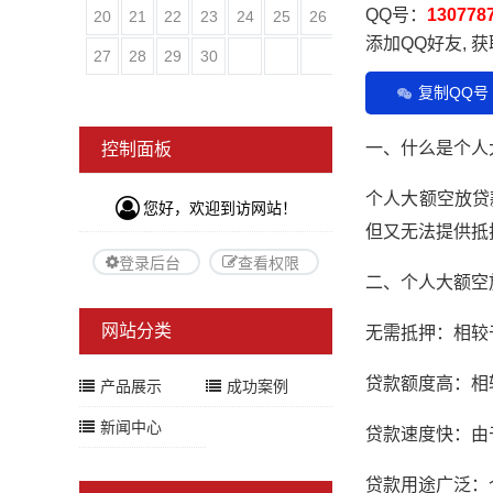
QQ号：
130778
20
21
22
23
24
25
26
添加QQ好友, 
27
28
29
30
复制QQ号
一、什么是个人
控制面板
个人大额空放贷
您好，欢迎到访网站！
但又无法提供抵
登录后台
查看权限
二、个人大额空
网站分类
无需抵押：相较
贷款额度高：相
产品展示
成功案例
新闻中心
贷款速度快：由
贷款用途广泛：